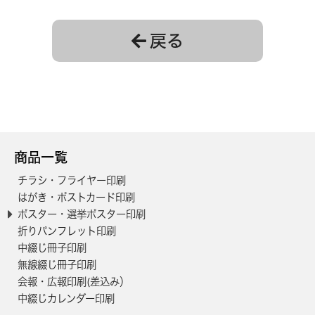
650
36,700円
33,400円
戻る
700
37,200円
33,800円
750
37,700円
34,300円
800
38,200円
34,700円
850
38,600円
35,100円
900
40,900円
37,200円
商品一覧
950
41,400円
37,700円
チラシ・フライヤー印刷
はがき・ポストカード印刷
1000
41,900円
38,100円
ポスター・選挙ポスター印刷
1100
42,900円
39,000円
折りパンフレット印刷
中綴じ冊子印刷
1200
43,800円
39,900円
無線綴じ冊子印刷
1300
44,800円
40,700円
会報・広報印刷(差込み）
中綴じカレンダー印刷
1400
45,800円
41,600円