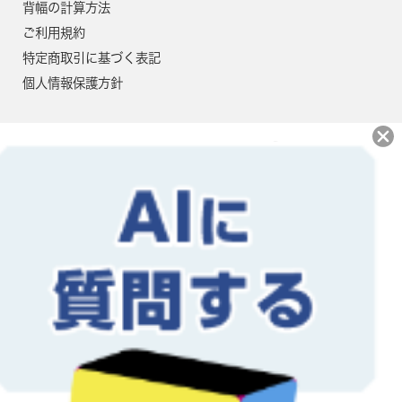
3800
76,900円
69,900円
背幅の計算方法
ご利用規約
3900
77,800円
70,800円
特定商取引に基づく表記
4000
78,800円
71,700円
個人情報保護方針
4100
79,800円
72,500円
4200
80,700円
73,400円
4300
81,700円
74,300円
4400
84,500円
76,800円
4500
85,500円
77,700円
4600
86,400円
78,600円
4700
87,400円
79,500円
当社では地球にやさしい大豆油イ
ンキ・植物油インキにて印刷を行
なっております。インキだけでな
4800
88,400円
80,300円
く再生紙を使用し、環境保護、資
源保護に貢献しています。
4900
89,300円
81,200円