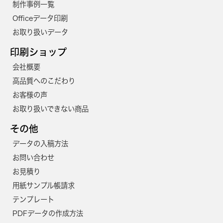
制作事例一覧
2700
64,400円
58,600円
Officeデータ印刷
お取り扱いデータ
2800
65,400円
59,400円
印刷ショップ
2900
66,400円
60,300円
会社概要
3000
67,300円
61,200円
高品質へのこだわり
3100
68,300円
62,100円
お客様の声
お取り扱いできない商品
3200
69,300円
63,000円
その他
3300
70,200円
63,800円
データの入稿方法
3400
71,200円
64,700円
お問い合わせ
3500
74,000円
67,300円
お見積り
用紙サンプル帳請求
3600
74,900円
68,100円
テンプレート
3700
75,900円
69,000円
PDFデータの作成方法