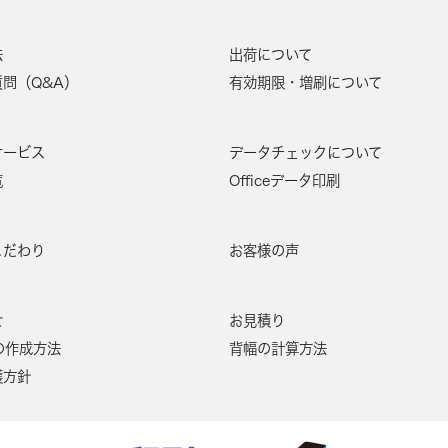
1000
47,400円
法
出荷について
1100
48,700円
問（Q&A）
有効期限・増刷について
1200
51,800円
サービス
データチェックについて
1300
53,200円
覧
Officeデータ印刷
1400
54,500円
こだわり
お客様の声
1500
55,800円
せ
お見積り
1600
57,200円
の作成方法
背幅の計算方法
1700
60,300円
護方針
1800
61,600円