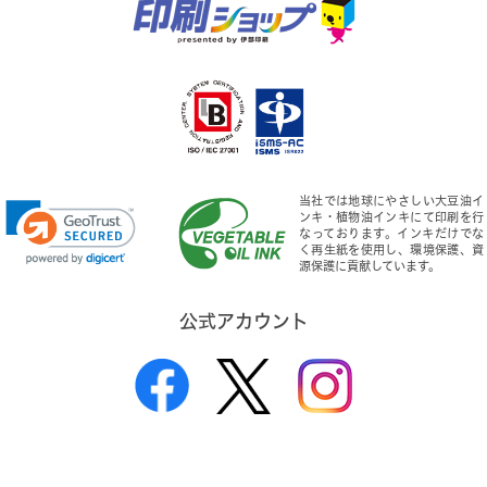
1900
63,000円
2000
64,300円
2100
65,600円
2200
67,000円
当社では地球にやさしい大豆油イ
ンキ・植物油インキにて印刷を行
なっております。インキだけでな
2300
70,100円
く再生紙を使用し、環境保護、資
源保護に貢献しています。
2400
71,400円
公式アカウント
2500
72,800円
2600
74,100円
2700
75,400円