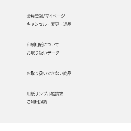
43,100円
会員登録/マイページ
44,300円
キャンセル・変更・返品
47,100円
印刷用紙について
48,300円
お取り扱いデータ
49,500円
お取り扱いできない商品
50,800円
用紙サンプル帳請求
52,000円
ご利用規約
54,800円
56,000円