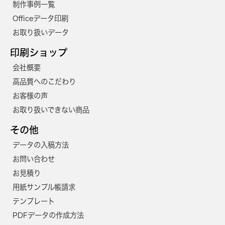
制作事例一覧
1850
163,300円
149,700円
Officeデータ印刷
お取り扱いデータ
1900
166,200円
152,300円
印刷ショップ
1950
169,000円
155,000円
会社概要
2000
174,500円
160,000円
高品質へのこだわり
2050
177,400円
162,600円
お客様の声
お取り扱いできない商品
2100
180,300円
165,300円
その他
2150
185,100円
169,700円
データの入稿方法
2200
188,000円
172,300円
お問い合わせ
2250
190,900円
175,000円
お見積り
用紙サンプル帳請求
2300
193,800円
177,600円
テンプレート
2350
196,600円
180,200円
PDFデータの作成方法