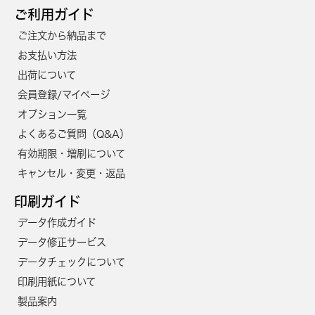
ご利用ガイド
1250
126,900円
116,300円
ご注文から納品まで
1300
129,700円
118,900円
お支払い方法
1350
132,600円
121,600円
出荷について
会員登録/マイページ
1400
135,500円
124,200円
オプション一覧
1450
140,300円
128,600円
よくあるご質問（Q&A）
1500
143,200円
131,300円
有効期限・増刷について
キャンセル・変更・返品
1550
146,100円
133,900円
印刷ガイド
1600
148,900円
136,500円
データ作成ガイド
1650
151,800円
139,200円
データ修正サービス
1700
154,700円
141,800円
データチェックについて
印刷用紙について
1750
157,500円
144,400円
製品案内
1800
160,400円
147,100円