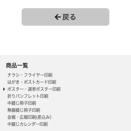
650
90,400円
82,900円
戻る
700
93,300円
85,500円
750
98,100円
90,000円
800
101,000円
92,600円
850
103,900円
95,200円
900
106,800円
97,900円
商品一覧
950
109,600円
100,500円
チラシ・フライヤー印刷
はがき・ポストカード印刷
1000
112,500円
103,100円
ポスター・選挙ポスター印刷
1050
115,400円
105,800円
折りパンフレット印刷
中綴じ冊子印刷
1100
118,200円
108,400円
無線綴じ冊子印刷
1150
121,100円
111,000円
会報・広報印刷(差込み）
中綴じカレンダー印刷
1200
124,000円
113,700円