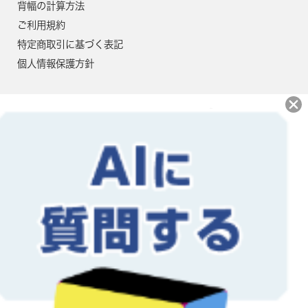
2400
199,500円
182,900円
背幅の計算方法
ご利用規約
2450
202,400円
185,500円
特定商取引に基づく表記
2500
205,200円
188,100円
個人情報保護方針
2550
208,100円
190,800円
2600
211,000円
193,400円
2650
213,800円
196,000円
2700
216,700円
198,700円
2750
219,600円
201,300円
2800
222,500円
203,900円
2850
227,300円
208,400円
当社では地球にやさしい大豆油イ
ンキ・植物油インキにて印刷を行
なっております。インキだけでな
2900
230,200円
211,000円
く再生紙を使用し、環境保護、資
源保護に貢献しています。
2950
233,100円
213,600円