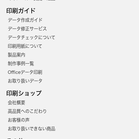
3100
83,200円
76,300円
印刷ガイド
3200
84,400円
77,400円
データ作成ガイド
3300
85,600円
78,500円
データ修正サービス
3400
86,800円
79,500円
データチェックについて
印刷用紙について
3500
87,900円
80,600円
製品案内
3600
89,100円
81,700円
制作事例一覧
3700
90,300円
82,700円
Officeデータ印刷
お取り扱いデータ
3800
91,400円
83,800円
印刷ショップ
3900
92,600円
84,900円
会社概要
4000
95,700円
87,800円
高品質へのこだわり
4100
96,900円
88,800円
お客様の声
お取り扱いできない商品
4200
98,100円
89,900円