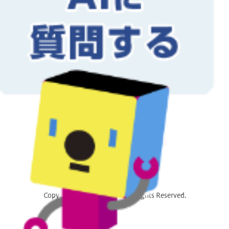
7500
157,700円
144,600円
8000
166,400円
152,500円
8500
173,000円
158,600円
当社では地球にやさしい大豆油イ
ンキ・植物油インキにて印刷を行
なっております。インキだけでな
9000
179,600円
164,700円
く再生紙を使用し、環境保護、資
源保護に貢献しています。
9500
188,200円
172,600円
公式アカウント
10000
194,900円
178,600円
Copyright ©
印刷ショップ
. All Rights Reserved.