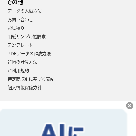
その他
4300
99,200円
91,000円
データの入稿方法
4400
100,400円
92,000円
お問い合わせ
4500
101,600円
93,100円
お見積り
用紙サンプル帳請求
4600
102,800円
94,200円
テンプレート
4700
103,900円
95,300円
PDFデータの作成方法
4800
105,100円
96,300円
背幅の計算方法
ご利用規約
4900
106,300円
97,400円
特定商取引に基づく表記
5000
107,400円
98,500円
個人情報保護方針
5500
124,000円
113,600円
6000
130,600円
119,700円
6500
142,500円
130,600円
7000
151,100円
138,500円