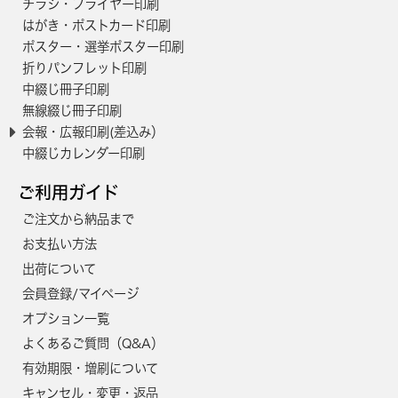
チラシ・フライヤー印刷
はがき・ポストカード印刷
2000
65,800円
60,300円
ポスター・選挙ポスター印刷
2100
66,900円
61,400円
折りパンフレット印刷
中綴じ冊子印刷
2200
68,100円
62,400円
無線綴じ冊子印刷
2300
69,300円
63,500円
会報・広報印刷(差込み）
中綴じカレンダー印刷
2400
70,400円
64,600円
ご利用ガイド
2500
71,600円
65,700円
ご注文から納品まで
2600
72,800円
66,700円
お支払い方法
2700
75,900円
69,600円
出荷について
会員登録/マイページ
2800
77,100円
70,700円
オプション一覧
2900
78,300円
71,800円
よくあるご質問（Q&A）
3000
82,100円
75,200円
有効期限・増刷について
キャンセル・変更・返品